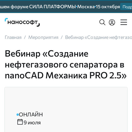
нейшем форуме СИЛА ПЛАТФОРМЫ
Москва
15 октября
Подр
Главная
/
Мероприятия
/
Вебинар «Создание нефтегазо
Вебинар «Создание
нефтегазового сепаратора в
nanoCAD Механика PRO 2.5»
ОНЛАЙН
9 июля