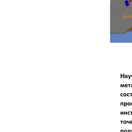
Нау
мет
сос
про
инс
точ
под