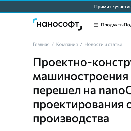
Примите участ
Продукты
По
Главная
/
Компания
/
Новости и статьи
Проектно-констр
машиностроени
перешел на nano
проектирования 
производства