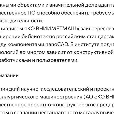
жными объектами и значительной доле адапт
чественное ПО способно обеспечить требуем
изводительности.
циалисты «КО ВНИИМЕТМАШ» заинтересован
ширении библиотек по российским стандартам
ду компонентами nanoCAD. В институте подч
нологий во многом зависит от конструктивно
работчиками и пользователями.
омпании
пинский научно-исследовательский и проект
аллургического машиностроения (АО «КО 
чественное проектно-конструкторское предпр
том в создании нестандартного металлургиче