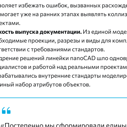
воляет избежать ошибок, вызванных расхожд
омогает уже на ранних этапах выявлять колл
ектами.
кость выпуска документации.
Из единой моде
бходимые проекции, разрезы и виды для комп
тветствии с требованиями стандартов.
дрение решений линейки nanoCAD шло однов
циалистов и работой над реальными проекта
рабатывались внутренние стандарты модели
диный набор атрибутов объектов.
«Постепенно мы сформировали единый