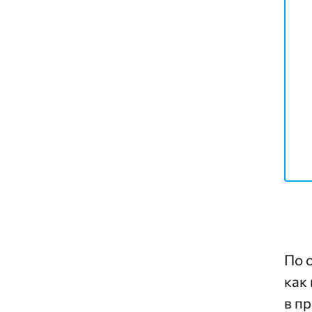
По 
как
в п