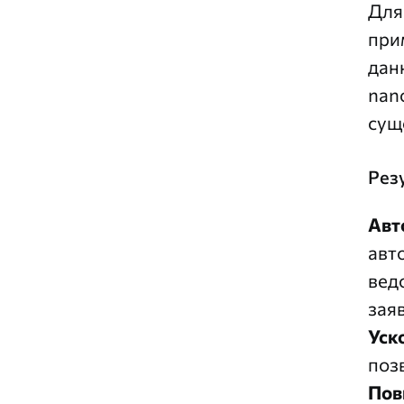
Для
при
дан
nan
сущ
Рез
Авт
авт
вед
зая
Уск
поз
Пов