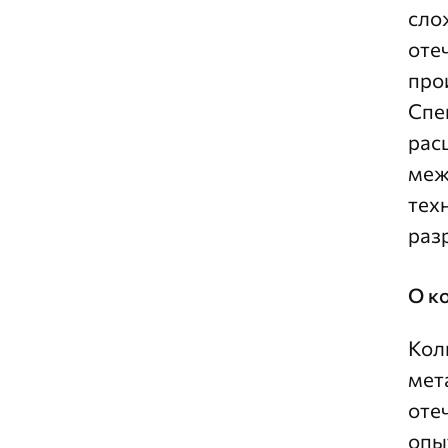
сло
оте
про
Спе
рас
меж
тех
раз
О к
Кол
мет
оте
опы