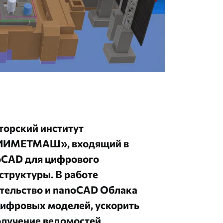
торский институт
НИИМЕТМАШ», входящий в
oCAD для цифрового
труктуры. В работе
тельство
и
nanoCAD Облака
цифровых моделей, ускорить
олучение ведомостей