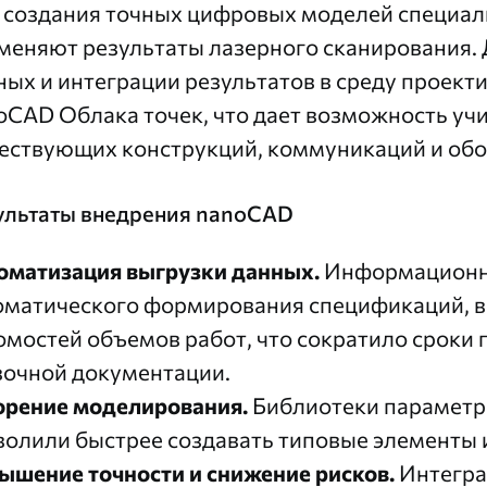
 создания точных цифровых моделей спец
меняют результаты лазерного сканирования.
ных и интеграции результатов в среду проек
oCAD Облака точек, что дает возможность уч
ествующих конструкций, коммуникаций и обо
ультаты внедрения nanoCAD
оматизация выгрузки данных.
Информационна
оматического формирования спецификаций, в
омостей объемов работ, что сократило сроки 
вочной документации.
орение моделирования.
Библиотеки параметр
волили быстрее создавать типовые элементы 
ышение точности и снижение рисков.
Интегра