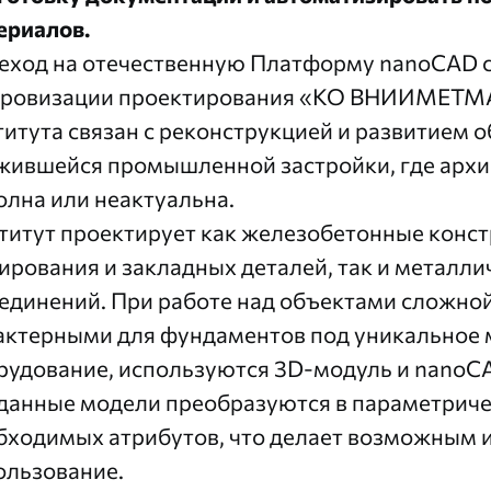
ериалов.
еход на отечественную Платформу nanoCAD с
ровизации проектирования «КО ВНИИМЕТМА
титута связан с реконструкцией и развитием о
жившейся промышленной застройки, где архи
олна или неактуальна.
титут проектирует как железобетонные конст
ирования и закладных деталей, так и металли
оединений. При работе над объектами сложной
актерными для фундаментов под уникальное 
рудование, используются 3D-модуль и nanoC
данные модели преобразуются в параметриче
бходимых атрибутов, что делает возможным 
ользование.