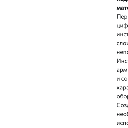
мат
Пер
циф
инс
сло
неп
Инс
арм
и с
хар
обо
Соз
нео
исп