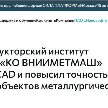
ие в крупнейшем форуме СИЛА ПЛАТФОРМЫ
Москва
15 ок
ддержка и обучение
Как купить
Компания
ПАО «Нанософт»
укторский институт
я «KO ВНИИМЕТМАШ»
CAD и повысил точность
объектов металлургиче