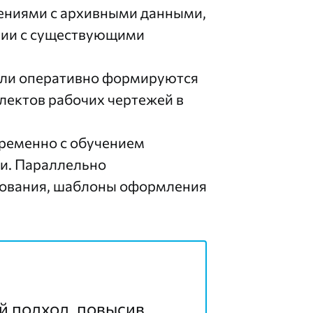
ениями с архивными данными,
изии с существующими
ли оперативно формируются
лектов рабочих чертежей в
ременно с обучением
ми. Параллельно
рования, шаблоны оформления
 подход, повысив