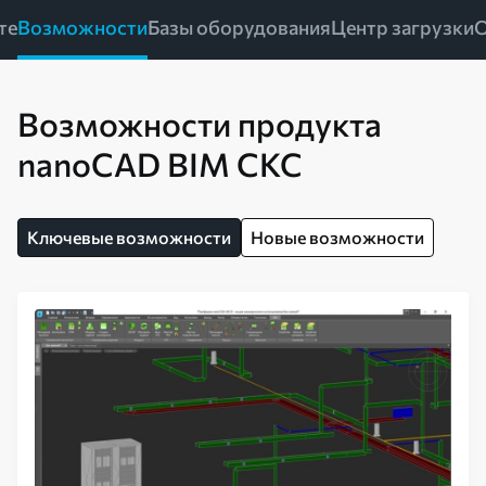
те
Возможности
Базы оборудования
Центр загрузки
О
Возможности продукта
nanoCAD BIM СКС
Ключевые возможности
Новые возможности