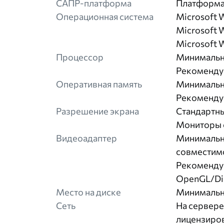
САПР-платформа
Платформа 
Операционная система
Microsoft 
Microsoft 
Microsoft 
Процессор
Минимальны
Рекомендуе
Оперативная память
Минимальны
Рекомендуе
Разрешение экрана
Стандартн
Мониторы с
Видеоадаптер
Минимальны
совместим
Рекомендуе
OpenGL/Di
Место на диске
Минимальны
Сеть
На сервере
лицензиров