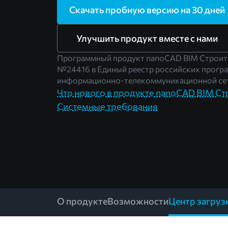
Скачать пробную версию на 30 дней
Улучшить продукт вместе с нами
Программный продукт nanoCAD BIM Строите
№24416
в Единый реестр российских прогр
информационно-телекоммуникационной сет
Что нового в продукте nanoCAD BIM Ст
Системные требования
О продукте
Возможности
Центр загруз