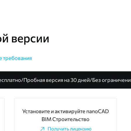
ой версии
е требования
есплатно
/
Пробная версия на 30 дней
/
Без ограничени
Установите и активируйте nanoCAD
BIM Строительство
Получить лицензию