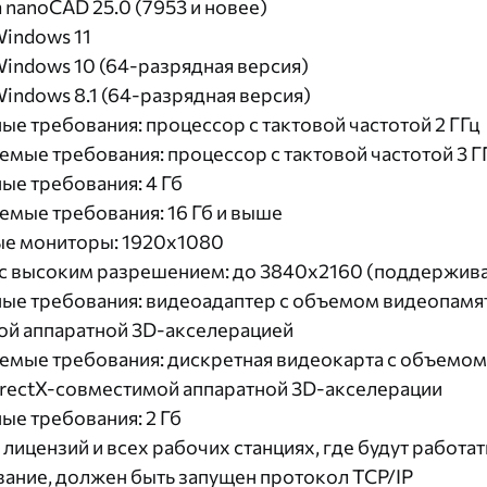
nanoCAD 25.0 (7953 и новее)
Windows 11
Windows 10 (64-разрядная версия)
Windows 8.1 (64-разрядная версия)
е требования: процессор с тактовой частотой 2 ГГц
мые требования: процессор с тактовой частотой 3 Г
е требования: 4 Гб
мые требования: 16 Гб и выше
ые мониторы: 1920x1080
 высоким разрешением: до 3840x2160 (поддерживаю
е требования: видеоадаптер с объемом видеопамяти
ой аппаратной 3D-акселерацией
мые требования: дискретная видеокарта с объемом 
rectX-совместимой аппаратной 3D-акселерации
е требования: 2 Гб
 лицензий и всех рабочих станциях, где будут работ
ание, должен быть запущен протокол TCP/IP