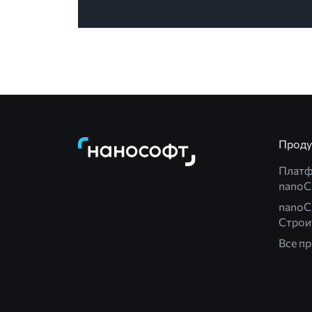
Прод
Плат
nano
nanoC
Строи
Все п