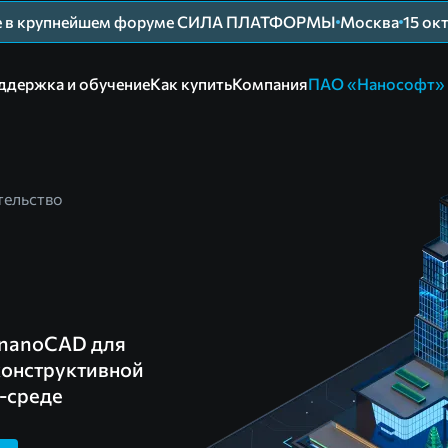
ие в крупнейшем форуме СИЛА ПЛАТФОРМЫ
Москва
15 ок
ддержка и обучение
Как купить
Компания
ПАО «Нанософт»
тельство
nanoCAD для
конструктивной
-среде