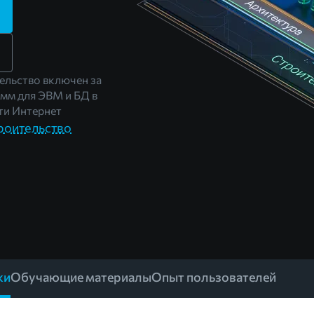
льство включен за
амм для ЭВМ и БД в
и Интернет
роительство
ки
Обучающие материалы
Опыт пользователей