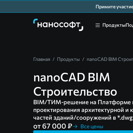
Примите участ
Продукты
По
Главная
/
Продукты
/
nanoCAD BIM Строи
nanoCAD BIM
Строительство
BIM/ТИМ-решение на Платформе 
проектирования архитектурной и 
частей зданий/сооружений в *.dwg
от 67 000 ₽
Все цены