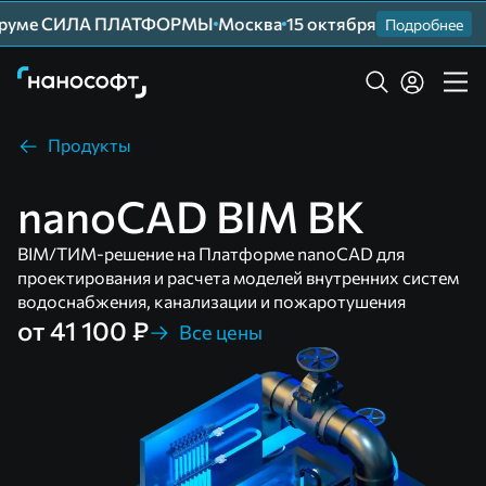
уме СИЛА ПЛАТФОРМЫ
Москва
15 октября
П
Подробнее
Продукты
nanoCAD BIM ВК
BIM/ТИМ-решение на Платформе nanoCAD для
проектирования и расчета моделей внутренних систем
водоснабжения, канализации и пожаротушения
от 41 100 ₽
Все цены