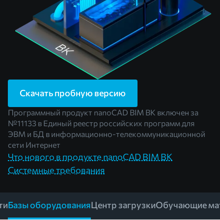
Скачать пробную версию
Программный продукт nanoCAD BIM BK включен за
№11133
в Единый реестр российских программ для
ЭВМ и БД в информационно-телекоммуникационной
сети Интернет
Что нового в продукте nanoCAD BIM ВК
Системные требования
ти
Базы оборудования
Центр загрузки
Обучающие ма