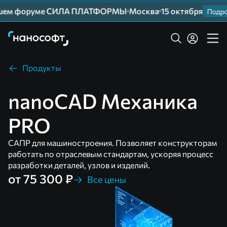
йшем форуме СИЛА ПЛАТФОРМЫ
Москва
15 октября
Подроб
Продукты
nanoCAD Механика
PRO
САПР для машиностроения. Позволяет конструкторам
работать по отраслевым стандартам, ускоряя процесс
разработки деталей, узлов и изделий.
от 75 300 ₽
Все цены