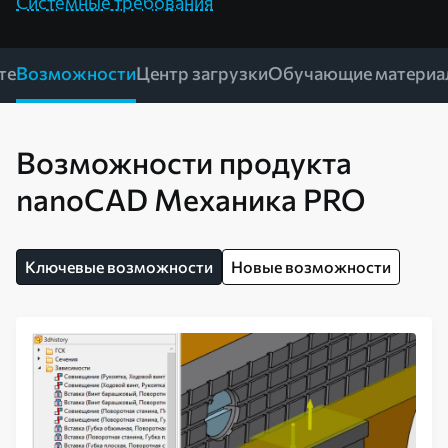
Системные требования
те
Возможности
Центр загрузки
Обучающие материа
Возможности продукта
nanoCAD Механика PRO
Ключевые возможности
Новые возможности